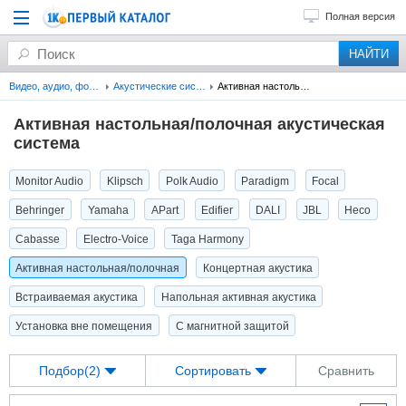
Полная версия
Видео, аудио, фото, оптика
Акустические системы
Активная настольная/полочная
Активная настольная/полочная акустическая
система
Monitor Audio
Klipsch
Polk Audio
Paradigm
Focal
Behringer
Yamaha
APart
Edifier
DALI
JBL
Heco
Cabasse
Electro-Voice
Taga Harmony
Активная настольная/полочная
Концертная акустика
Встраиваемая акустика
Напольная активная акустика
Установка вне помещения
С магнитной защитой
Подбор(2)
Сортировать
Сравнить