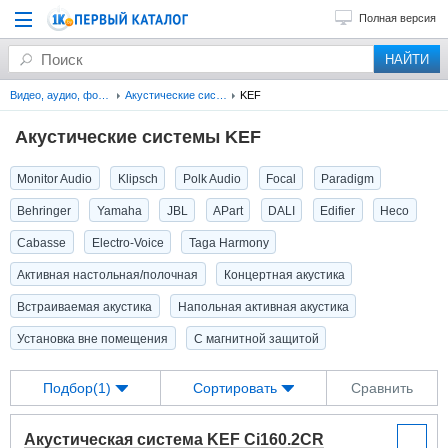
Полная версия
Видео, аудио, фото, оптика
Акустические системы
KEF
Акустические системы KEF
Monitor Audio
Klipsch
Polk Audio
Focal
Paradigm
Behringer
Yamaha
JBL
APart
DALI
Edifier
Heco
Cabasse
Electro-Voice
Taga Harmony
Активная настольная/полочная
Концертная акустика
Встраиваемая акустика
Напольная активная акустика
Установка вне помещения
С магнитной защитой
Подбор(1)
Сортировать
Сравнить
Акустическая система KEF Ci160.2CR