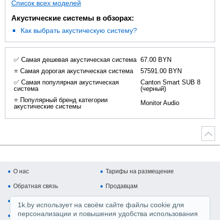
Список всех моделей
Акустические системы в обзорах:
Как выбрать акустическую систему?
✅ Самая дешевая акустическая система
67.00 BYN
⭐ Самая дорогая акустическая система
57591.00 BYN
✅ Самая популярная акустическая
Canton Smart SUB 8
система
(черный)
⭐ Популярный бренд категории
Monitor Audio
акустические системы
О нас
Тарифы на размещение
Обратная связь
Продавцам
Покупателям
Копирайт и авторские права
1k.by использует на своём сайте файлы cookie для
персонализации и повышения удобства использования
Карта сайта
Медийная реклама