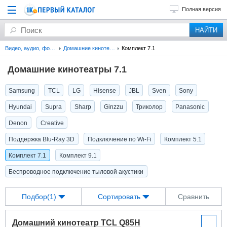
Полная версия
Видео, аудио, фото, оптика
Домашние кинотеатры
Комплект 7.1
Домашние кинотеатры 7.1
Samsung
TCL
LG
Hisense
JBL
Sven
Sony
Hyundai
Supra
Sharp
Ginzzu
Триколор
Panasonic
Denon
Creative
Поддержка Blu-Ray 3D
Подключение по Wi-Fi
Комплект 5.1
Комплект 7.1
Комплект 9.1
Беспроводное подключение тыловой акустики
Подбор(1)
Сортировать
Сравнить
Домашний кинотеатр TCL Q85H