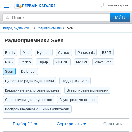
Полная версия
Видео, аудио, фото, оптика
Радиоприемники
Sven
Радиоприемники Sven
Ritmix
Miru
Hyundai
Сигнал
Panasonic
БЗРП
RRS
Perfeo
Эфир
VIKEND
MAXVI
Milwaukee
Sven
Defender
Цифровые радиобудильники
Поддержка MP3
Карманные аналоговые модели
Всеволновые приемники
С разъемом для наушников
Звук в режиме стерео
Воспроизведение с USB-накопителей
Подбор(1)
Сортировать
Сравнить